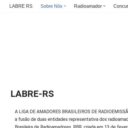
LABRE RS
Sobre Nós
Radioamador
Concu
LABRE-RS
A LIGA DE AMADORES BRASILEIROS DE RADIOEMISSÃO fo
a fusão de duas entidades representativa dos radioama
Brasileira de Radioamadores, RBR, criada em 13 de fever