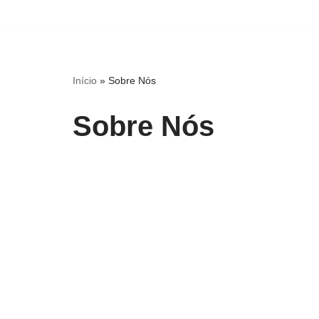
Avançar
para
o
Início
»
Sobre Nós
conteúdo
Sobre Nós