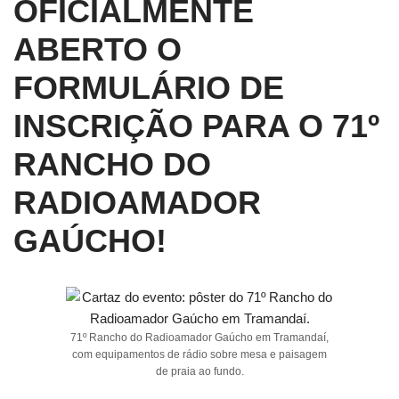
OFICIALMENTE
ABERTO O
FORMULÁRIO DE
INSCRIÇÃO PARA O 71º
RANCHO DO
RADIOAMADOR
GAÚCHO!
71º Rancho do Radioamador Gaúcho em Tramandaí,
com equipamentos de rádio sobre mesa e paisagem
de praia ao fundo.