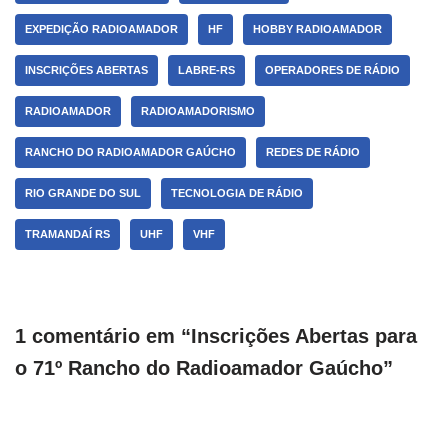
EXPEDIÇÃO RADIOAMADOR
HF
HOBBY RADIOAMADOR
INSCRIÇÕES ABERTAS
LABRE-RS
OPERADORES DE RÁDIO
RADIOAMADOR
RADIOAMADORISMO
RANCHO DO RADIOAMADOR GAÚCHO
REDES DE RÁDIO
RIO GRANDE DO SUL
TECNOLOGIA DE RÁDIO
TRAMANDAÍ RS
UHF
VHF
1 comentário em “Inscrições Abertas para
o 71º Rancho do Radioamador Gaúcho”