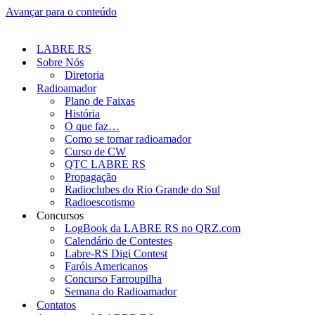
Avançar para o conteúdo
LABRE RS
Sobre Nós
Diretoria
Radioamador
Plano de Faixas
História
O que faz…
Como se tornar radioamador
Curso de CW
QTC LABRE RS
Propagação
Radioclubes do Rio Grande do Sul
Radioescotismo
Concursos
LogBook da LABRE RS no QRZ.com
Calendário de Contestes
Labre-RS Digi Contest
Faróis Americanos
Concurso Farroupilha
Semana do Radioamador
Contatos