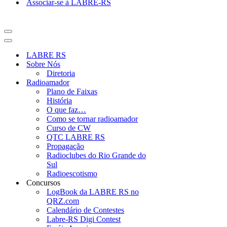
Associar-se à LABRE-RS
Menu
de
Menu
navegação
de
LABRE RS
navegação
Sobre Nós
Diretoria
Radioamador
Plano de Faixas
História
O que faz…
Como se tornar radioamador
Curso de CW
QTC LABRE RS
Propagação
Radioclubes do Rio Grande do
Sul
Radioescotismo
Concursos
LogBook da LABRE RS no
QRZ.com
Calendário de Contestes
Labre-RS Digi Contest